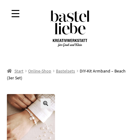
Zur
Zum
Navigation
Inhalt
springen
springen
Start
Online-Shop
Bastelsets
DIY-Kit Armband – Beach
(3er Set)