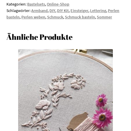
Beach
Kategorien:
Bastelsets
,
Online-Shop
(3er
Schlagwörter:
Armband
,
DIY
,
DIY Kit
,
Einsteiger
,
Lettering
,
Perlen
basteln
,
Perlen weben
,
Schmuck
,
Schmuck basteln
,
Sommer
Set)
Menge
Ähnliche Produkte