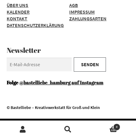
ÜBER UNS
AGB
KALENDER
IMPRESSUM
KONTAKT
ZAHLUNGSARTEN
DATENSCHUTZERKLÄRUNG
Newsletter
Folge
@bastelliebe_hamburg auf Instagram
© Bastelliebe – Kreativwerkstatt für Groß und Klein
Diese Website verwendet Cookies. Durch die Nutzung unserer
Zustimmen
0
Services erklären Sie sich damit einverstanden, dass wir Cookies
SUCHEN
Suchen
setzen.
- Mehr erfahren