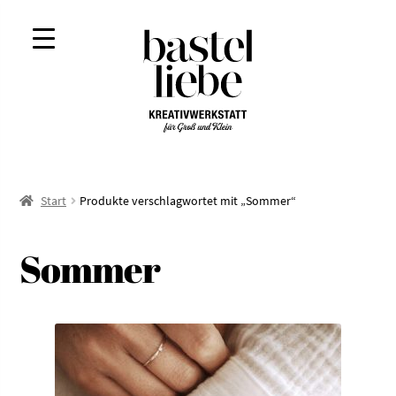
Zur
Zum
Navigation
Inhalt
springen
springen
Start
Produkte verschlagwortet mit „Sommer“
Sommer