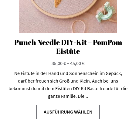
Punch Needle DIY-Kit – PomPom
Eistüte
35,00
€
–
45,00
€
Ne Eistüte in der Hand und Sonnenschein im Gepäck,
darüber freuen sich Groß und Klein. Auch bei uns
bekommst du mit dem Eistüten DIY-Kit Bastelfreude für die
ganze Familie. Die...
Dieses
Produkt
AUSFÜHRUNG WÄHLEN
weist
mehrere
Varianten