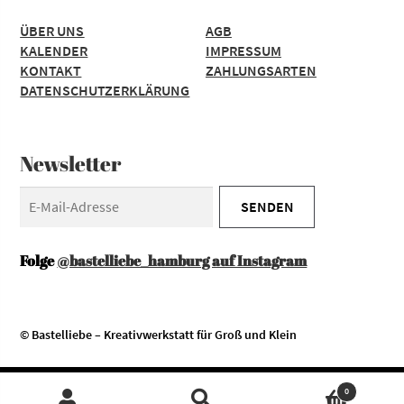
ÜBER UNS
AGB
KALENDER
IMPRESSUM
KONTAKT
ZAHLUNGSARTEN
DATENSCHUTZERKLÄRUNG
Newsletter
Folge
@bastelliebe_hamburg auf Instagram
© Bastelliebe – Kreativwerkstatt für Groß und Klein
Diese Website verwendet Cookies. Durch die Nutzung unserer
Zustimmen
0
Services erklären Sie sich damit einverstanden, dass wir Cookies