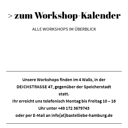
auf.
> zum Workshop-Kalender
Die
Optionen
können
ALLE WORKSHOPS IM ÜBERBLICK
auf
der
Produktseite
gewählt
werden
Unsere Workshops finden im
4 Walls
, in der
DEICHSTRASSE 47, gegenüber der Speicherstadt
statt.
Ihr erreicht uns telefonisch Montag bis Freitag 10 – 16
Uhr unter +49 172 3679743
oder per E-Mail an
info{at}bastelliebe-hamburg.de