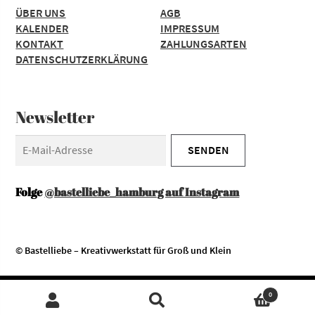
ÜBER UNS
AGB
KALENDER
IMPRESSUM
KONTAKT
ZAHLUNGSARTEN
DATENSCHUTZERKLÄRUNG
Newsletter
Folge
@bastelliebe_hamburg auf Instagram
© Bastelliebe – Kreativwerkstatt für Groß und Klein
Diese Website verwendet Cookies. Durch die Nutzung unserer
Zustimmen
0
Services erklären Sie sich damit einverstanden, dass wir Cookies
SUCHEN
Suchen
setzen.
- Mehr erfahren