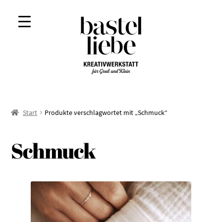
Zur
Zum
Navigation
Inhalt
springen
springen
Start
Produkte verschlagwortet mit „Schmuck“
Schmuck