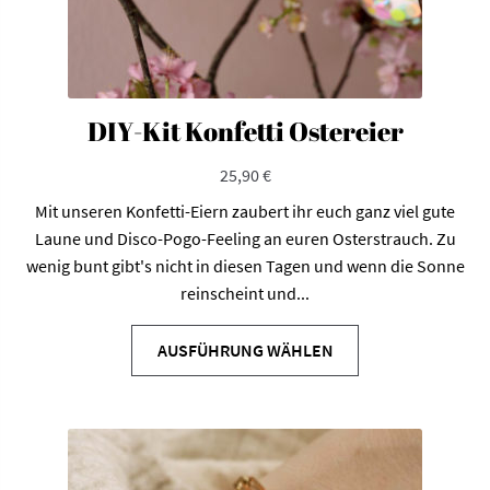
DIY-Kit Konfetti Ostereier
25,90
€
Mit unseren Konfetti-Eiern zaubert ihr euch ganz viel gute
Laune und Disco-Pogo-Feeling an euren Osterstrauch. Zu
wenig bunt gibt's nicht in diesen Tagen und wenn die Sonne
reinscheint und...
Dieses
Produkt
AUSFÜHRUNG WÄHLEN
weist
mehrere
Varianten
auf.
Die