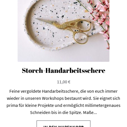
auf
der
Produktseite
gewählt
werden
Storch-Handarbeitsschere
11,00
€
Feine vergoldete Handarbeitsschere, die von euch immer
wieder in unseren Workshops bestaunt wird. Sie eignet sich
prima für kleine Projekte und ermöglicht millimetergenaues
Schneiden bis in die Spitze. Maße...
IN DEN WARENKORB