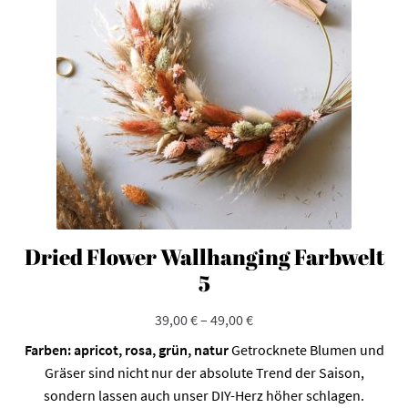
Optionen
können
auf
der
Produktseite
gewählt
werden
Dried Flower Wallhanging Farbwelt
5
39,00
€
–
49,00
€
Farben: apricot, rosa, grün, natur
Getrocknete Blumen und
Gräser sind nicht nur der absolute Trend der Saison,
sondern lassen auch unser DIY-Herz höher schlagen.