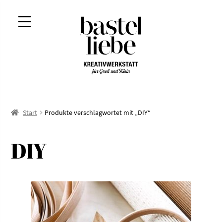
Zur
Zum
Navigation
Inhalt
springen
springen
Start
Produkte verschlagwortet mit „DIY“
DIY