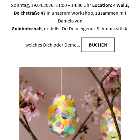
Sonntag, 19.04.2026, 11:00 – 14:30 Uhr
Location: 4 Walls,
Deichstraße 47
In unserem Workshop, zusammen mit
Daniela von
Goldbotschaft
, erstellst Du Dein eigenes Schmuckstück,
Dieses
Produkt
welches Dich oder Deine...
BUCHEN
weist
mehrere
Varianten
auf.
Die
Optionen
können
auf
der
Produktseit
gewählt
werden