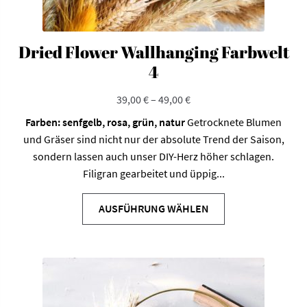
Dried Flower Wallhanging Farbwelt
4
39,00
€
–
49,00
€
Farben: senfgelb, rosa, grün, natur
Getrocknete Blumen
und Gräser sind nicht nur der absolute Trend der Saison,
sondern lassen auch unser DIY-Herz höher schlagen.
Filigran gearbeitet und üppig...
Dieses
Produkt
AUSFÜHRUNG WÄHLEN
weist
mehrere
Varianten
auf.
Die