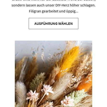
sondern lassen auch unser DIY-Herz höher schlagen.
Filigran gearbeitet und üppig...
Dieses
Produkt
AUSFÜHRUNG WÄHLEN
weist
mehrere
Varianten
auf.
Die
Optionen
können
auf
der
Produktseite
gewählt
werden