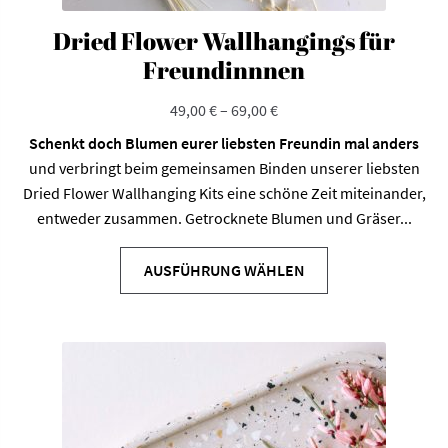
Dried Flower Wallhangings für
Freundinnnen
49,00
€
–
69,00
€
Schenkt doch Blumen eurer liebsten Freundin mal anders
und verbringt beim gemeinsamen Binden unserer liebsten
Dried Flower Wallhanging Kits eine schöne Zeit miteinander,
entweder zusammen. Getrocknete Blumen und Gräser...
Dieses
Produkt
AUSFÜHRUNG WÄHLEN
weist
mehrere
Varianten
auf.
Die
Optionen
können