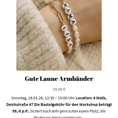
Optionen
können
auf
der
Produktseite
gewählt
werden
Gute Laune Armbänder
59,00
€
Sonntag, 18.01.26, 12:30 – 15:00 Uhr
Location: 4 Walls,
Deichstraße 47
Die Bastelgebühr für den Workshop beträgt
59,-€ p.P..
Sichert euch sehr gern schon euren Platz, die
Rechnung hierzu senden wir...