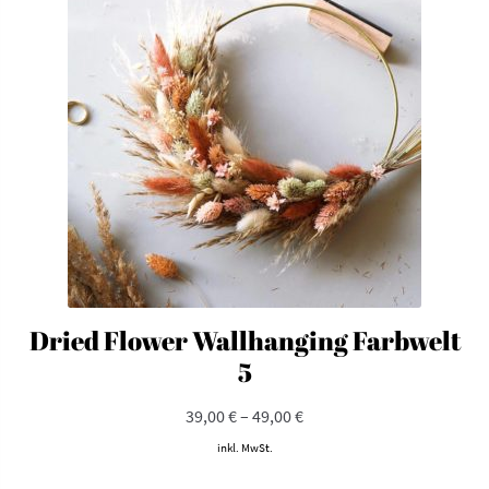
Die
Optionen
können
auf
der
Produktseite
gewählt
werden
Dried Flower Wallhanging Farbwelt
5
39,00
€
–
49,00
€
inkl. MwSt.