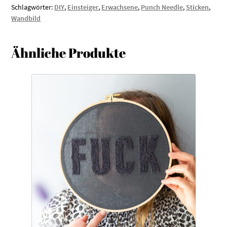
Schlagwörter:
DIY
,
Einsteiger
,
Erwachsene
,
Punch Needle
,
Sticken
,
Wandbild
Ähnliche Produkte