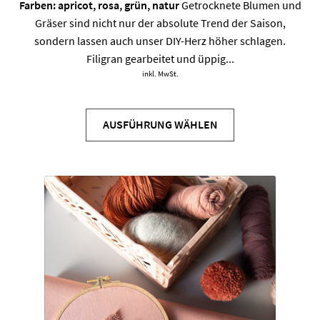
Farben: apricot, rosa, grün, natur
Getrocknete Blumen und
Gräser sind nicht nur der absolute Trend der Saison,
sondern lassen auch unser DIY-Herz höher schlagen.
Filigran gearbeitet und üppig...
inkl. MwSt.
Dieses
Produkt
AUSFÜHRUNG WÄHLEN
weist
mehrere
Varianten
auf.
Die
Optionen
können
auf
der
Produktseite
gewählt