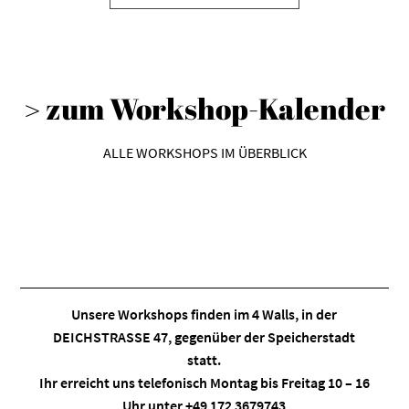
weist
mehrere
Varianten
auf.
> zum Workshop-Kalender
Die
Optionen
können
ALLE WORKSHOPS IM ÜBERBLICK
auf
der
Produktseite
gewählt
werden
Unsere Workshops finden im
4 Walls
, in der
DEICHSTRASSE 47, gegenüber der Speicherstadt
statt.
Ihr erreicht uns telefonisch Montag bis Freitag 10 – 16
Uhr unter +49 172 3679743