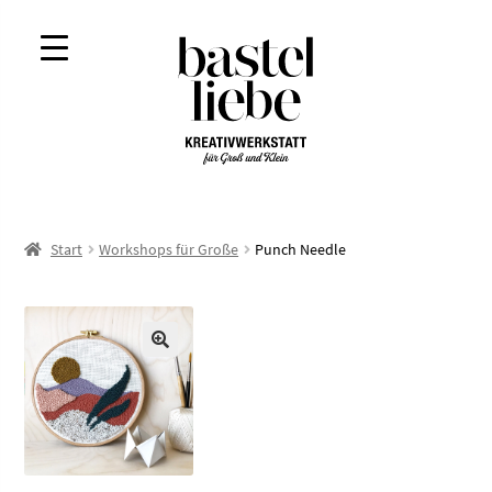
Zur
Zum
Navigation
Inhalt
springen
springen
Start
Workshops für Große
Punch Needle