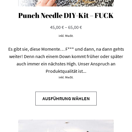
Punch Needle DIY-Kit – FUCK
45,00
€
–
65,00
€
inkl. MwSt.
Es gibt sie, diese Momente… F*** und dann, na dann gehts
weiter! Denn nach einem Down kommt früher oder später
auch immer ein nächstes High. Unser Anspruch an
Produktqualität ist...
inkl. MwSt.
Dieses
Produkt
AUSFÜHRUNG WÄHLEN
weist
mehrere
Varianten
auf.