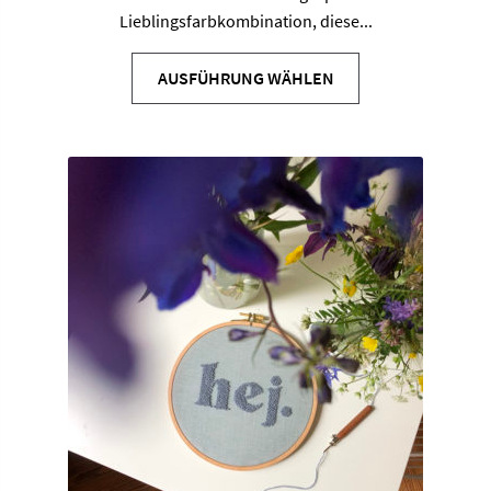
Lieblingsfarbkombination, diese...
Dieses
Produkt
AUSFÜHRUNG WÄHLEN
weist
mehrere
Varianten
auf.
Die
Optionen
können
auf
der
Produktseite
gewählt
werden