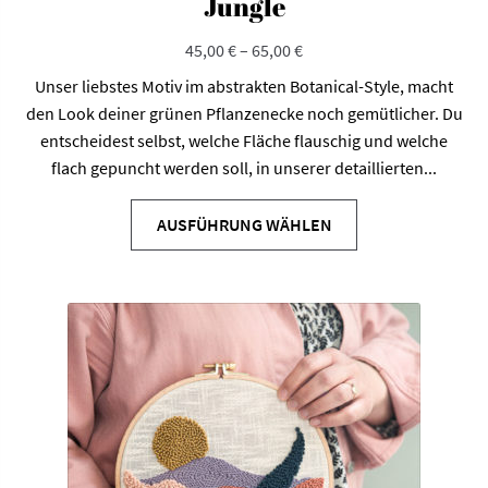
Jungle
45,00
€
–
65,00
€
Unser liebstes Motiv im abstrakten Botanical-Style, macht
den Look deiner grünen Pflanzenecke noch gemütlicher. Du
entscheidest selbst, welche Fläche flauschig und welche
flach gepuncht werden soll, in unserer detaillierten...
Dieses
Produkt
AUSFÜHRUNG WÄHLEN
weist
mehrere
Varianten
auf.
Die
Optionen
können
auf
der