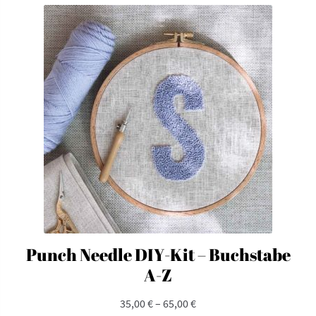
Varianten
auf.
Die
Optionen
können
auf
der
Produktseite
gewählt
werden
Punch Needle DIY-Kit – Buchstabe
A-Z
35,00
€
–
65,00
€