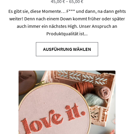
45,00
€
–
65,00
€
Es gibt sie, diese Momente… F*** und dann, na dann gehts
weiter! Denn nach einem Down kommt früher oder später
auch immer ein nächstes High. Unser Anspruch an
Produktqualität ist...
Dieses
Produkt
AUSFÜHRUNG WÄHLEN
weist
mehrere
Varianten
auf.
Die
Optionen
können
auf
der
Produktseite
gewählt