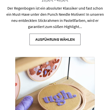
25,00
€
–
49,00
€
Der Regenbogen ist ein absoluter Klassiker und fast schon
ein Must-Have unter den Punch Needle Motiven! In unseren
neu entdeckten Stickrahmen in Pastellfarben, wird er
garantiert zum süßen Highlight...
Dieses
Produkt
AUSFÜHRUNG WÄHLEN
weist
mehrere
Varianten
auf.
Die
Optionen
können
auf
der
Produktseite
gewählt