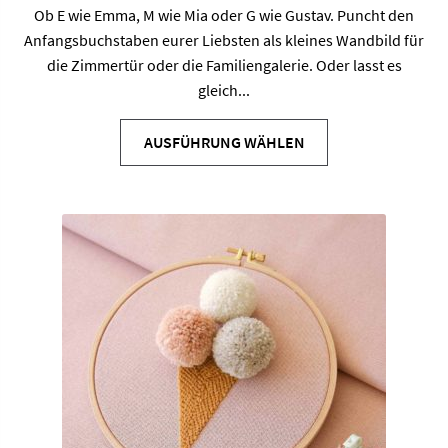
Ob E wie Emma, M wie Mia oder G wie Gustav. Puncht den
Anfangsbuchstaben eurer Liebsten als kleines Wandbild für
die Zimmertür oder die Familiengalerie. Oder lasst es
gleich...
Dieses
Produkt
AUSFÜHRUNG WÄHLEN
weist
mehrere
Varianten
auf.
Die
Optionen
können
auf
der
Produktseite
gewählt
werden