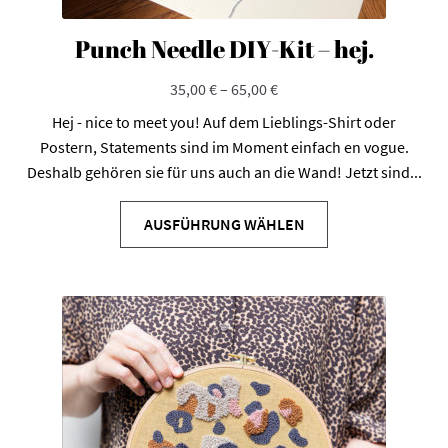
Punch Needle DIY-Kit – hej.
35,00
€
–
65,00
€
Hej - nice to meet you! Auf dem Lieblings-Shirt oder
Postern, Statements sind im Moment einfach en vogue.
Deshalb gehören sie für uns auch an die Wand! Jetzt sind...
Dieses
Produkt
AUSFÜHRUNG WÄHLEN
weist
mehrere
Varianten
auf.
Die
Optionen
können
auf
der