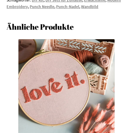
Schlagwörter:
DIY Kit
,
DIY Sets für Zuhause
,
Erwachsene
,
Modern
Embroidery
,
Punch Needle
,
Punch-Nadel
,
Wandbild
Print
Leo
Jaguar
Ähnliche Produkte
Menge