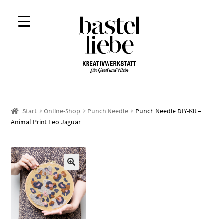
Zur
Zum
Navigation
Inhalt
springen
springen
Start
Online-Shop
Punch Needle
Punch Needle DIY-Kit –
Animal Print Leo Jaguar