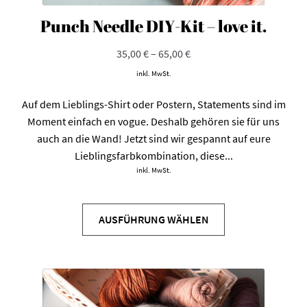
Punch Needle DIY-Kit – love it.
35,00
€
–
65,00
€
inkl. MwSt.
Auf dem Lieblings-Shirt oder Postern, Statements sind im
Moment einfach en vogue. Deshalb gehören sie für uns
auch an die Wand! Jetzt sind wir gespannt auf eure
Lieblingsfarbkombination, diese...
inkl. MwSt.
Dieses
Produkt
AUSFÜHRUNG WÄHLEN
weist
mehrere
Varianten
auf.
Die