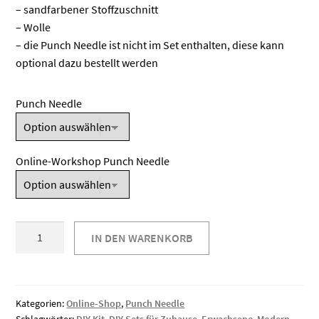
– sandfarbener Stoffzuschnitt
– Wolle
– die Punch Needle ist nicht im Set enthalten, diese kann
optional dazu bestellt werden
Punch Needle
Online-Workshop Punch Needle
Punch
IN DEN WARENKORB
Needle
DIY-
Kit
-
Kategorien:
Online-Shop
,
Punch Needle
Animal