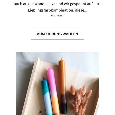
auch an die Wand! Jetzt sind wir gespannt auf eure
Lieblingsfarbkombination, diese...
inkl. MwSt.
Dieses
Produkt
AUSFÜHRUNG WÄHLEN
weist
mehrere
Varianten
auf.
Die
Optionen
können
auf
der
Produktseite
gewählt
werden