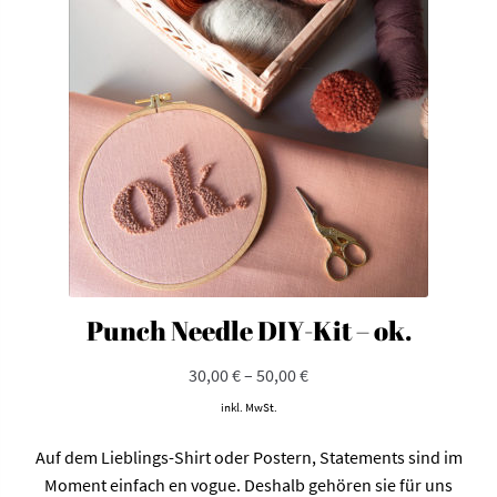
Optionen
können
auf
der
Produktseite
gewählt
werden
Punch Needle DIY-Kit – ok.
30,00
€
–
50,00
€
inkl. MwSt.
Auf dem Lieblings-Shirt oder Postern, Statements sind im
Moment einfach en vogue. Deshalb gehören sie für uns