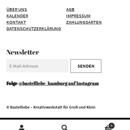
ÜBER UNS
AGB
KALENDER
IMPRESSUM
KONTAKT
ZAHLUNGSARTEN
DATENSCHUTZERKLÄRUNG
Newsletter
Folge
@bastelliebe_hamburg auf Instagram
© Bastelliebe – Kreativwerkstatt für Groß und Klein
Diese Website verwendet Cookies. Durch die Nutzung unserer
Zustimmen
0
Services erklären Sie sich damit einverstanden, dass wir Cookies