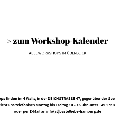
mehrere
Varianten
auf.
Die
Optionen
können
> zum Workshop-Kalender
auf
der
ALLE WORKSHOPS IM ÜBERBLICK
Produktseite
gewählt
werden
ps finden im
4 Walls
, in der DEICHSTRASSE 47, gegenüber der Spei
eicht uns telefonisch Montag bis Freitag 10 – 16 Uhr unter +49 172
oder per E-Mail an
info{at}bastelliebe-hamburg.de