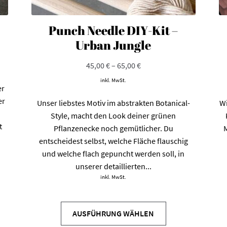
Punch Needle DIY-Kit –
Urban Jungle
45,00
€
–
65,00
€
inkl. MwSt.
er
er
Unser liebstes Motiv im abstrakten Botanical-
Wi
Style, macht den Look deiner grünen
t
Pflanzenecke noch gemütlicher. Du
M
entscheidest selbst, welche Fläche flauschig
und welche flach gepuncht werden soll, in
unserer detaillierten...
inkl. MwSt.
Dieses
Produkt
AUSFÜHRUNG WÄHLEN
weist