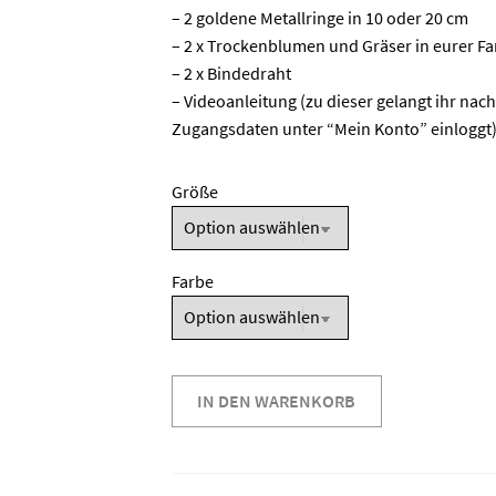
– 2 goldene Metallringe in 10 oder 20 cm
– 2 x Trockenblumen und Gräser in eurer F
– 2 x Bindedraht
– Videoanleitung (zu dieser gelangt ihr nac
Zugangsdaten unter “
Mein Konto
” einloggt
Größe
Farbe
Dried
IN DEN WARENKORB
Flower
Wallhangings
für