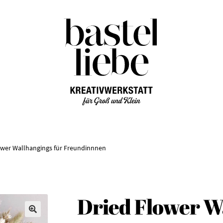
Zur
Zum
Navigation
Inhalt
springen
springen
ower Wallhangings für Freundinnnen
Dried Flower W