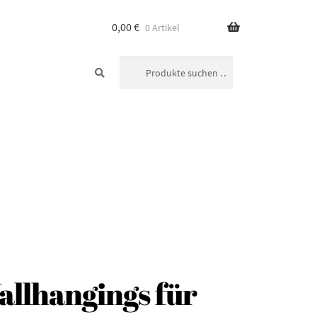
0,00
€
0 Artikel
SUCHEN
Suchen
nach:
allhangings für