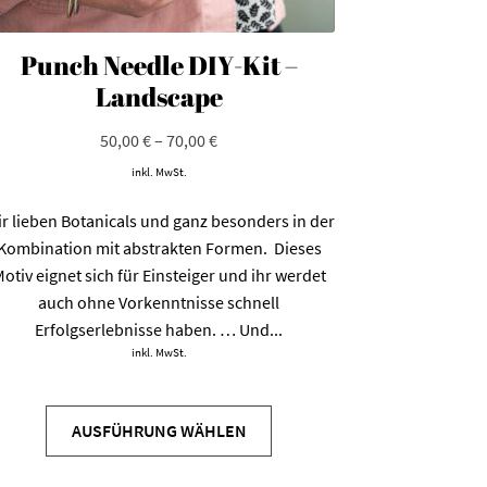
Punch Needle DIY-Kit –
Landscape
50,00
€
–
70,00
€
inkl. MwSt.
r lieben Botanicals und ganz besonders in der
Kombination mit abstrakten Formen. Dieses
otiv eignet sich für Einsteiger und ihr werdet
auch ohne Vorkenntnisse schnell
Erfolgserlebnisse haben. … Und...
inkl. MwSt.
Dieses
Produkt
AUSFÜHRUNG WÄHLEN
weist
mehrere