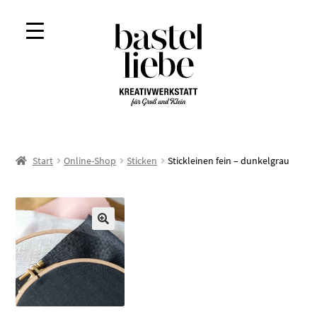
Zur
Zum
Navigation
Inhalt
springen
springen
Start
Online-Shop
Sticken
Stickleinen fein – dunkelgrau