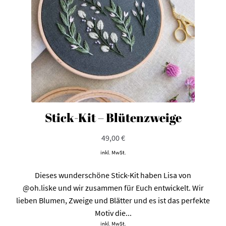
auf
der
Produktseite
gewählt
werden
Stick-Kit – Blütenzweige
49,00
€
inkl. MwSt.
Dieses wunderschöne Stick-Kit haben Lisa von
@oh.liske
und wir zusammen für Euch entwickelt. Wir
lieben Blumen, Zweige und Blätter und es ist das perfekte
Motiv die...
inkl. MwSt.