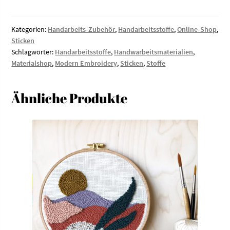
–
dunkelgrau
Menge
Kategorien:
Handarbeits-Zubehör
,
Handarbeitsstoffe
,
Online-Shop
,
Sticken
Schlagwörter:
Handarbeitsstoffe
,
Handwarbeitsmaterialien
,
Materialshop
,
Modern Embroidery
,
Sticken
,
Stoffe
Ähnliche Produkte