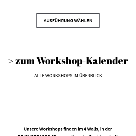
Dieses
Produkt
AUSFÜHRUNG WÄHLEN
weist
mehrere
Varianten
auf.
> zum Workshop-Kalender
Die
Optionen
können
ALLE WORKSHOPS IM ÜBERBLICK
auf
der
Produktseite
gewählt
werden
Unsere Workshops finden im
4 Walls
, in der