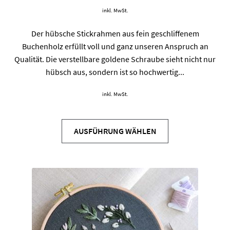
inkl. MwSt.
Der hübsche Stickrahmen aus fein geschliffenem
Buchenholz erfüllt voll und ganz unseren Anspruch an
Qualität. Die verstellbare goldene Schraube sieht nicht nur
hübsch aus, sondern ist so hochwertig...
inkl. MwSt.
Dieses
Produkt
AUSFÜHRUNG WÄHLEN
weist
mehrere
Varianten
auf.
Die
Optionen
können