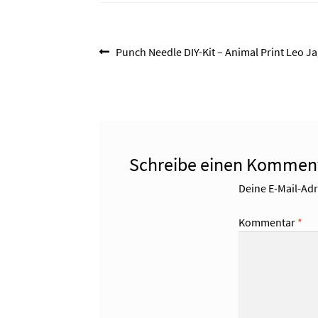
Beitragsnavigation
Vorheriger
Punch Needle DIY-Kit – Animal Print Leo J
Beitrag:
Schreibe einen Kommen
Deine E-Mail-Adre
Kommentar
*