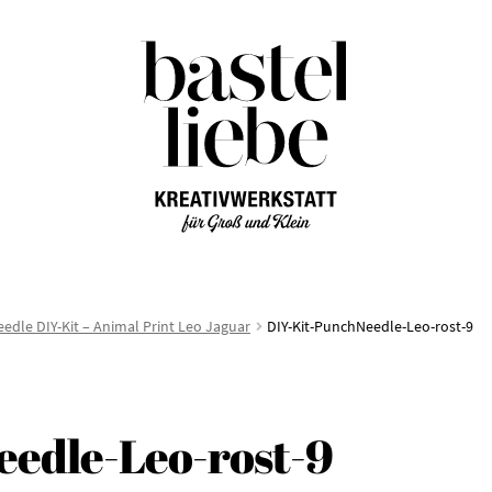
Zur
Zum
Navigation
Inhalt
springen
springen
edle DIY-Kit – Animal Print Leo Jaguar
DIY-Kit-PunchNeedle-Leo-rost-9
edle-Leo-rost-9