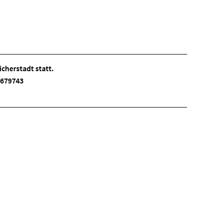
cherstadt statt.
 3679743