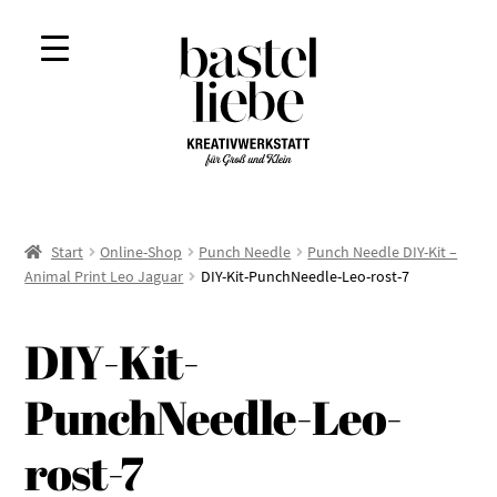
Zur
Zum
Navigation
Inhalt
springen
springen
Start
Online-Shop
Punch Needle
Punch Needle DIY-Kit –
Animal Print Leo Jaguar
DIY-Kit-PunchNeedle-Leo-rost-7
DIY-Kit-
PunchNeedle-Leo-
rost-7