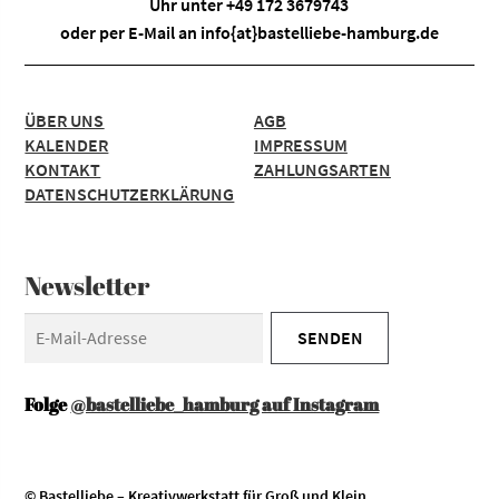
Uhr unter +49 172 3679743
oder per E-Mail an
info{at}bastelliebe-hamburg.de
ÜBER UNS
AGB
KALENDER
IMPRESSUM
KONTAKT
ZAHLUNGSARTEN
DATENSCHUTZERKLÄRUNG
Newsletter
Folge
@bastelliebe_hamburg auf Instagram
© Bastelliebe – Kreativwerkstatt für Groß und Klein