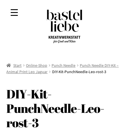
Zur
Zum
Navigation
Inhalt
springen
springen
Start
Online-Shop
Punch Needle
Punch Needle DIY-Kit –
Animal Print Leo Jaguar
DIY-Kit-PunchNeedle-Leo-rost-3
DIY-Kit-
PunchNeedle-Leo-
rost-3