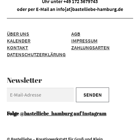
Uhr unter +49 172 3679743
oder per E-Mail an
info{at}bastelliebe-hamburg.de
ÜBER UNS
AGB
KALENDER
IMPRESSUM
KONTAKT
ZAHLUNGSARTEN
DATENSCHUTZERKLÄRUNG
Newsletter
Folge
@bastelliebe_hamburg auf Instagram
© Bastelliebe – Kreativwerkstatt für Groß und Klein