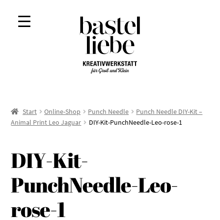
Zur
Zum
Navigation
Inhalt
springen
springen
Start
Online-Shop
Punch Needle
Punch Needle DIY-Kit –
Animal Print Leo Jaguar
DIY-Kit-PunchNeedle-Leo-rose-1
DIY-Kit-
PunchNeedle-Leo-
rose-1