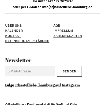
Uhr unter +49 172 3679743
oder per E-Mail an
info{at}bastelliebe-hamburg.de
ÜBER UNS
AGB
KALENDER
IMPRESSUM
KONTAKT
ZAHLUNGSARTEN
DATENSCHUTZERKLÄRUNG
Newsletter
Folge
@bastelliebe_hamburg auf Instagram
© Bastelliebe – Kreativwerkstatt für Groß und Klein