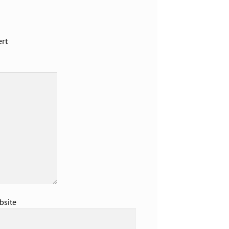
rt
bsite