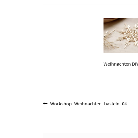
Weihnachten DIY
Beitragsnavigation
Vorheriger
Workshop_Weihnachten_basteln_04
Beitrag: