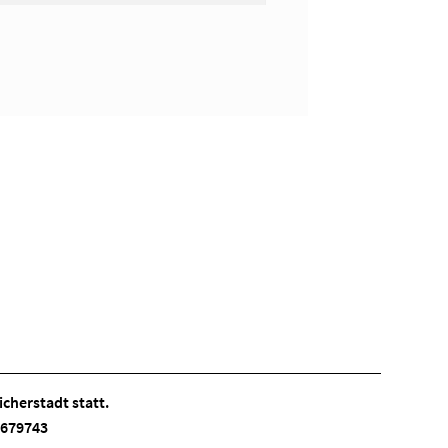
cherstadt statt.
 3679743