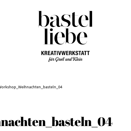
Zur
Zum
Navigation
Inhalt
springen
springen
Workshop_Weihnachten_basteln_04
nachten_basteln_04