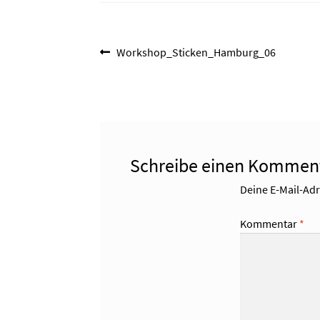
Beitragsnavigation
Vorheriger
Workshop_Sticken_Hamburg_06
Beitrag:
Schreibe einen Kommen
Deine E-Mail-Adre
Kommentar
*