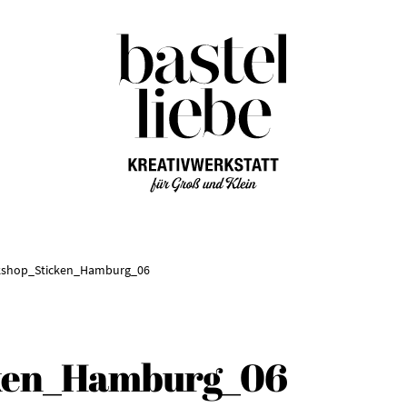
Zur
Zum
Navigation
Inhalt
springen
springen
shop_Sticken_Hamburg_06
ken_Hamburg_06