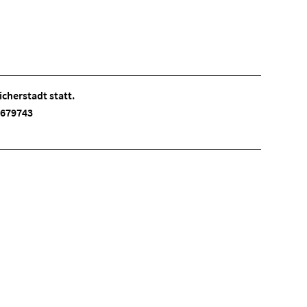
cherstadt statt.
 3679743