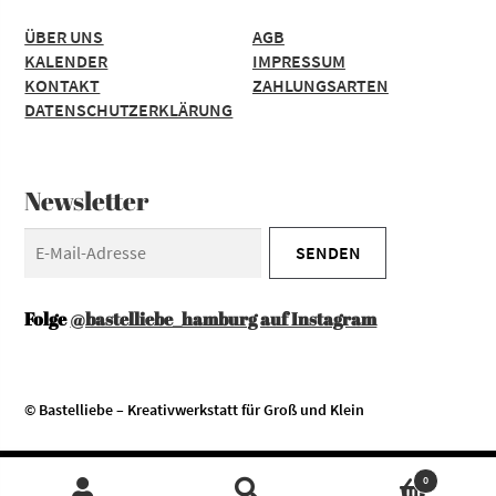
ÜBER UNS
AGB
KALENDER
IMPRESSUM
KONTAKT
ZAHLUNGSARTEN
DATENSCHUTZERKLÄRUNG
Newsletter
Folge
@bastelliebe_hamburg auf Instagram
© Bastelliebe – Kreativwerkstatt für Groß und Klein
Diese Website verwendet Cookies. Durch die Nutzung unserer
Zustimmen
0
Services erklären Sie sich damit einverstanden, dass wir Cookies