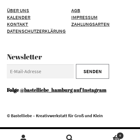
ÜBER UNS
AGB
KALENDER
IMPRESSUM
KONTAKT
ZAHLUNGSARTEN
DATENSCHUTZERKLÄRUNG
Newsletter
Folge
@bastelliebe_hamburg auf Instagram
© Bastelliebe – Kreativwerkstatt für Groß und Klein
Diese Website verwendet Cookies. Durch die Nutzung unserer
Zustimmen
0
Services erklären Sie sich damit einverstanden, dass wir Cookies