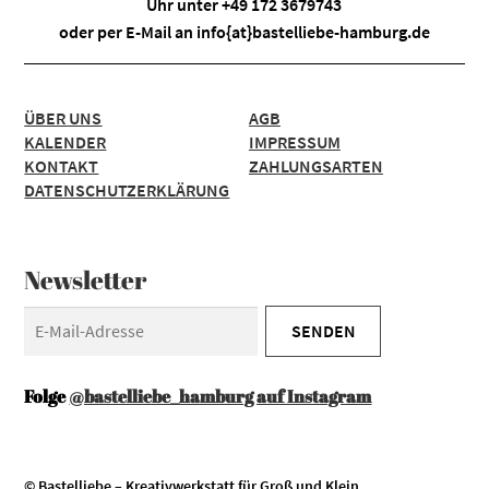
Uhr unter +49 172 3679743
oder per E-Mail an
info{at}bastelliebe-hamburg.de
ÜBER UNS
AGB
KALENDER
IMPRESSUM
KONTAKT
ZAHLUNGSARTEN
DATENSCHUTZERKLÄRUNG
Newsletter
Folge
@bastelliebe_hamburg auf Instagram
© Bastelliebe – Kreativwerkstatt für Groß und Klein