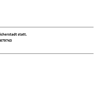
cherstadt statt.
 3679743