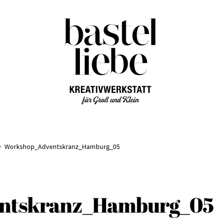
Zur
Zum
Navigation
Inhalt
springen
springen
Workshop_Adventskranz_Hamburg_05
ntskranz_Hamburg_05