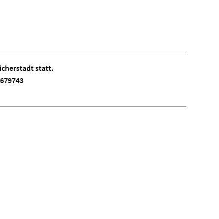
cherstadt statt.
 3679743