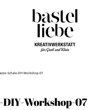
Zur
Zum
Navigation
Inhalt
springen
springen
razzo-Schale-DIY-Workshop-07
e-DIY-Workshop-07