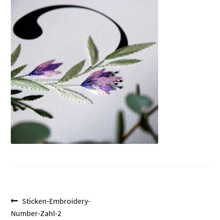
Beitragsnavigation
Vorheriger
Sticken-Embroidery-
Beitrag:
Number-Zahl-2