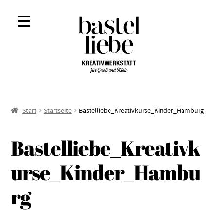
Zur
Zum
Navigation
Inhalt
springen
springen
Start
Startseite
Bastelliebe_Kreativkurse_Kinder_Hamburg
Bastelliebe_Kreativk
urse_Kinder_Hambu
rg