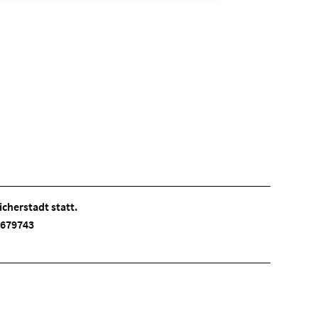
cherstadt statt.
 3679743