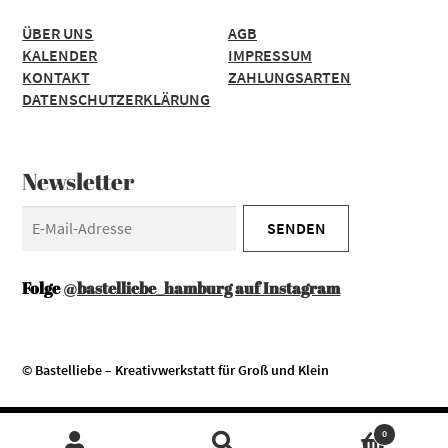
ÜBER UNS
AGB
KALENDER
IMPRESSUM
KONTAKT
ZAHLUNGSARTEN
DATENSCHUTZERKLÄRUNG
Newsletter
Folge
@bastelliebe_hamburg auf Instagram
© Bastelliebe – Kreativwerkstatt für Groß und Klein
Diese Website verwendet Cookies. Durch die Nutzung unserer
Zustimmen
0
Services erklären Sie sich damit einverstanden, dass wir Cookies