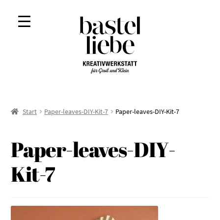
Zur
Zum
Navigation
Inhalt
springen
springen
Start
Paper-leaves-DIY-Kit-7
Paper-leaves-DIY-Kit-7
Paper-leaves-DIY-
Kit-7