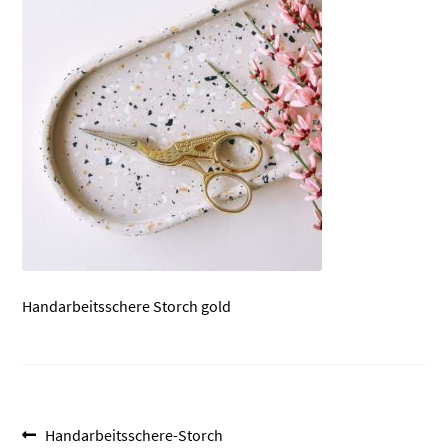
Handarbeitsschere Storch gold
Beitragsnavigation
Vorheriger
Handarbeitsschere-Storch