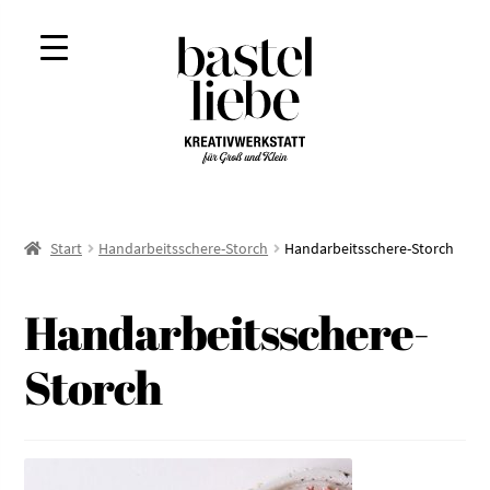
Zur
Zum
Navigation
Inhalt
springen
springen
Start
Handarbeitsschere-Storch
Handarbeitsschere-Storch
Handarbeitsschere-
Storch