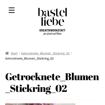
Zur
Zum
Navigation
Inhalt
springen
springen
Start
Getrocknete_Blumen_Stickring_02
Getrocknete_Blumen_Stickring_02
Getrocknete_Blumen
_Stickring_02