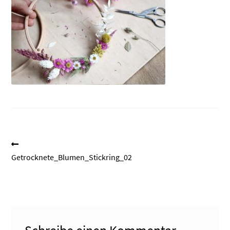
Beitragsnavigation
Vorheriger
Beitrag:
Getrocknete_Blumen_Stickring_02