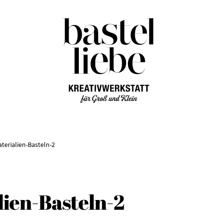
Zur
Zum
Navigation
Inhalt
springen
springen
aterialien-Basteln-2
lien-Basteln-2