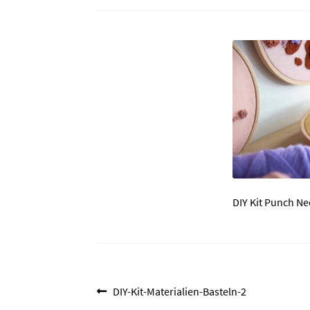
DIY Kit Punch N
Beitragsnavigation
Vorheriger
DIY-Kit-Materialien-Basteln-2
Beitrag: