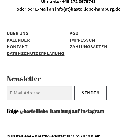
Uhr unter +49 172 3679743
oder per E-Mail an
info{at}bastelliebe-hamburg.de
ÜBER UNS
AGB
KALENDER
IMPRESSUM
KONTAKT
ZAHLUNGSARTEN
DATENSCHUTZERKLÄRUNG
Newsletter
Folge
@bastelliebe_hamburg auf Instagram
© Bastelliebe – Kreativwerkstatt für Groß und Klein