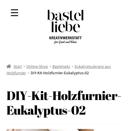
Zur
Zum
Navigation
Inhalt
springen
springen
Start
Online-Shop
Bastelsets
Eukalyptuskranz aus
Holzfurnier
DIY-Kit-Holzfurnier-Eukalyptus-02
DIY-Kit-Holzfurnier-
Eukalyptus-02