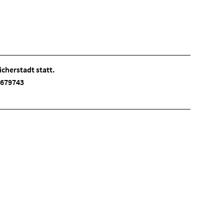
cherstadt statt.
 3679743