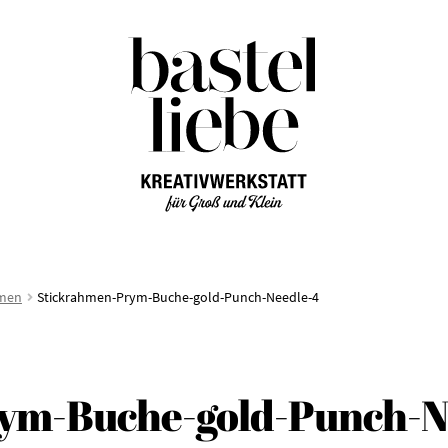
Zur
Zum
Navigation
Inhalt
springen
springen
hmen
Stickrahmen-Prym-Buche-gold-Punch-Needle-4
ym-Buche-gold-Punch-N