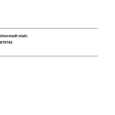
cherstadt statt.
 3679743