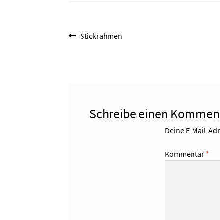
Beitragsnavigation
Vorheriger
Stickrahmen
Beitrag:
Schreibe einen Kommen
Deine E-Mail-Adre
Kommentar
*