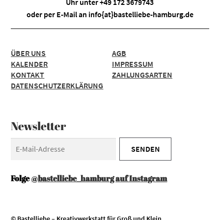
Uhr unter +49 172 3679743
oder per E-Mail an
info{at}bastelliebe-hamburg.de
ÜBER UNS
AGB
KALENDER
IMPRESSUM
KONTAKT
ZAHLUNGSARTEN
DATENSCHUTZERKLÄRUNG
Newsletter
Folge
@bastelliebe_hamburg auf Instagram
© Bastelliebe – Kreativwerkstatt für Groß und Klein