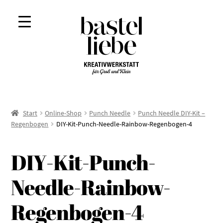
Zur
Zum
Navigation
Inhalt
springen
springen
Start
Online-Shop
Punch Needle
Punch Needle DIY-Kit –
Regenbogen
DIY-Kit-Punch-Needle-Rainbow-Regenbogen-4
DIY-Kit-Punch-
Needle-Rainbow-
Regenbogen-4