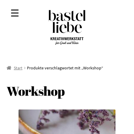
Zur
Zum
Navigation
Inhalt
springen
springen
Start
Produkte verschlagwortet mit „Workshop“
Workshop