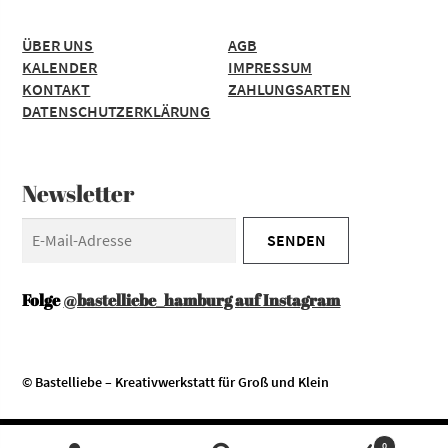
ÜBER UNS
AGB
KALENDER
IMPRESSUM
KONTAKT
ZAHLUNGSARTEN
DATENSCHUTZERKLÄRUNG
Newsletter
Folge
@bastelliebe_hamburg auf Instagram
© Bastelliebe – Kreativwerkstatt für Groß und Klein
Diese Website verwendet Cookies. Durch die Nutzung unserer
Zustimmen
0