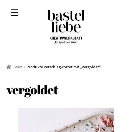
Zur
Zum
Navigation
Inhalt
springen
springen
Start
Produkte verschlagwortet mit „vergoldet“
vergoldet