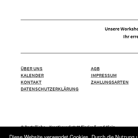
Unsere Worksho
Ihr err
ÜBER UNS
AGB
KALENDER
IMPRESSUM
KONTAKT
ZAHLUNGSARTEN
DATENSCHUTZERKLÄRUNG
© Bastelliebe – Kreativwerkstatt für Groß und Klein
Diese Website verwendet Cookies. Durch die Nutzung un