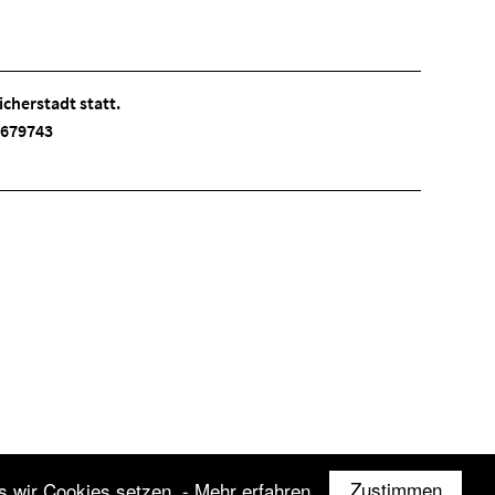
cherstadt statt.
 3679743
Zustimmen
s wir Cookies setzen.
- Mehr erfahren