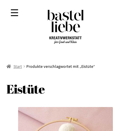
Zur
Zum
Navigation
Inhalt
springen
springen
Start
Produkte verschlagwortet mit „Eistüte“
Eistüte