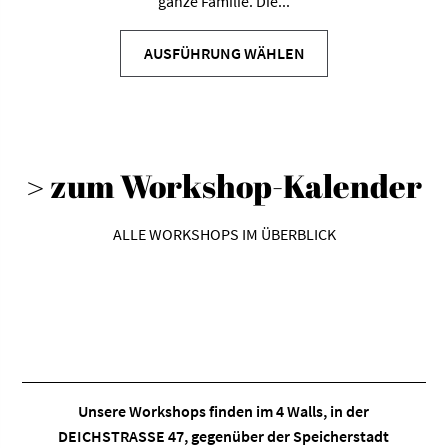
ganze Familie. Die...
Dieses
Produkt
AUSFÜHRUNG WÄHLEN
weist
mehrere
Varianten
auf.
> zum Workshop-Kalender
Die
Optionen
können
ALLE WORKSHOPS IM ÜBERBLICK
auf
der
Produktseite
gewählt
werden
Unsere Workshops finden im
4 Walls
, in der
DEICHSTRASSE 47, gegenüber der Speicherstadt