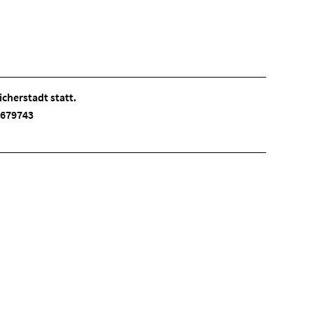
cherstadt statt.
 3679743