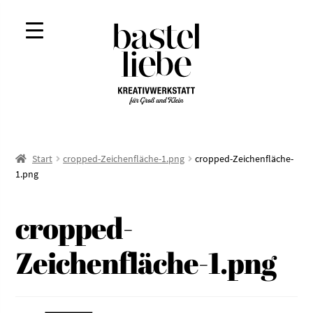
Zur
Zum
Navigation
Inhalt
springen
springen
Start
cropped-Zeichenfläche-1.png
cropped-Zeichenfläche-
1.png
cropped-
Zeichenfläche-1.png